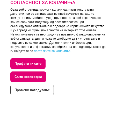
СОГЛАСНОСТ ЗА КОЛАЧИЊА
Оваа веб страница користи колачиња, мали текстуални
датотеки кои се запишуваат во пребарувачот на вашиот
компјутер или мобилен уред при посета на веб страница, со
кои се собираат податоци од посетителот со цел
обезбедување оптимално и подобрено корисничкото искуствo
и унапредени функционалности на интернет страницата.
Некои колачиња се неопходни за правилно функционирање на
веб страницата, други можете слободно да ги управувате и
подесите во секое време. Дополнителни информации,
вклучително и информации за обработка на податоци, може да
ги најдатете во
поставките за колачиња.
Прифати ги сите
Само неопходни
Промени нагодување
© Македонски Телеком
Колачиња