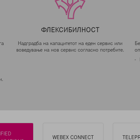
ФЛЕКСИБИЛНОСТ
га
Надградба на капацитетот на еден сервис или
Бе
воведување на нов сервис согласно потребите.
оп
и.
IFIED
WEBEX CONNECT
TELEP