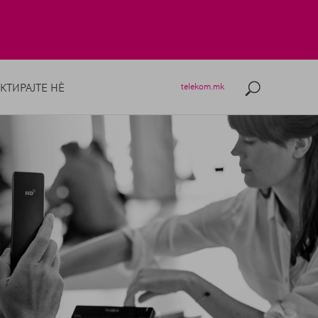
КТИРАЈТЕ НÈ
telekom.mk