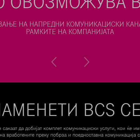
О ОВОЗМОЖУВА B
НА ПОСТОЕЧКИТЕ IP МРЕЖНИ РЕСУРСИ ЗА
СТАНДАРДНИ ГОВОРНИ СЕРВИСИ
Previous
Next
НАМЕНЕТИ BCS С
 сакаат да добијат комплет комуникациски услуги, кои ќе и
 на вработените преку побрза и поедноставна комуникација с