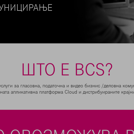
МУНИЦИРАЊЕ
ШТО E BCS?
луги за гласовна, податочна и видео бизнис /деловна кому
ната апликативна платформа Cloud и дистрибуираните крајн