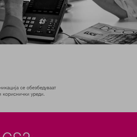
никација се обезбедуваат
и кориснички уреди.