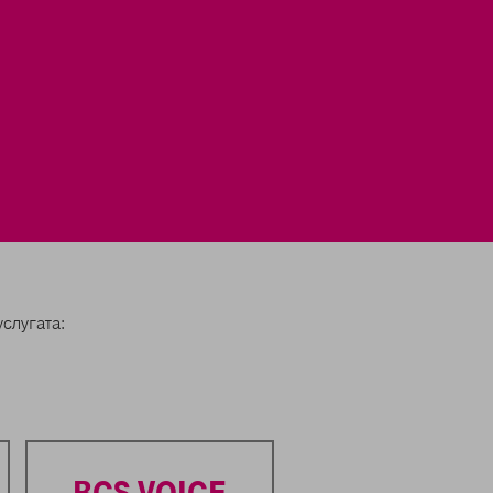
слугата:
BCS VOICE