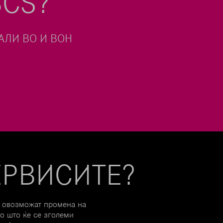
CS?
 РЕАЛИЗАЦИЈА НА
ЕРВИСИТЕ?
м овозможат промена на
о што ќе се зголеми