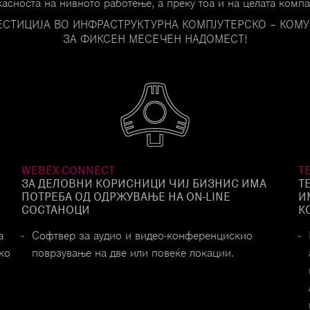
асноста на нивното работење, а преку тоа и на целата компа
ЕСТИЦИЈА ВО ИНФРАСТРУКТУРНА КОМПЈУТЕРСКО – КОМ
ЗА ФИКСЕН МЕСЕЧЕН НАДОМЕСТ!
WEBEX CONNECT
T
ЗА ДЕЛОВНИ КОРИСНИЦИ ЧИЈ БИЗНИС ИМА
T
ПОТРЕБА ОД ОДРЖУВАЊЕ НА ON-LINE
И
СОСТАНОЦИ
К
а
Софтвер за аудио и видео-конферeнцискио
ко
поврзување на две или повеќе локации.