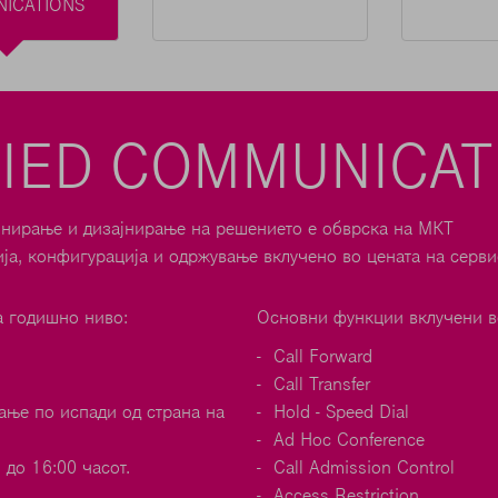
ICATIONS
FIED COMMUNICAT
нирање и дизајнирање на решението е обврска на МКТ
ја, конфигурација и одржување вклучено во цената на серви
а годишно ниво:
Основни функции вклучени в
Call Forward
Call Transfer
вање по испади од страна на
Hold - Speed Dial
Ad Hoc Conference
до 16:00 часот.
Call Admission Control
Access Restriction