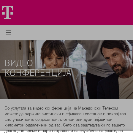
ВИДЕО
КОНФЕРЕНЦИЈА
Со услугата за видео конференција на Македонски Телеком
можете да одржите вистински и ефикасен состанок и покрај тоа
што учесниците се десетици, стотици или дури илјадници
километри оддалечени од вас. Сето ова заштедувајќи го вашето
драгоцено време и пари потрошени за службени патување, со